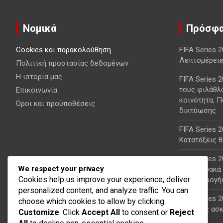
Νομικά
Πρόσφα
Cookies και παρακολούθηση
FIFA Series 
Λεπτομέρειε
Πολιτική προστασίας δεδομένων
Η ιστορία μας
FIFA Series 
τους φιλάθλ
Επικοινωνία
κοινότητα, Π
Όροι και προϋποθέσεις
δικτύωσης
FIFA Series 
Κατατάξεις 
FIFA Series 
We respect your privacy
Διαδικτυακά 
Cookies help us improve your experience, deliver
Προσαρμογή
personalized content, and analyze traffic. You can
FIFA Series 
choose which cookies to allow by clicking
Τακτικές ασ
Customize
. Click
Accept All
to consent or
Reject