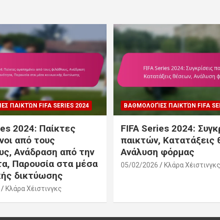
Σ ΠΑΙΚΤΏΝ FIFA SERIES 2024
ΒΑΘΜΟΛΟΓΊΕΣ ΠΑΙΚΤΏΝ FIFA SER
ies 2024: Παίκτες
FIFA Series 2024: Συγκ
νοι από τους
παικτών, Κατατάξεις 
υς, Ανάδραση από την
Ανάλυση φόρμας
τα, Παρουσία στα μέσα
05/02/2026
Κλάρα Χέιστινγκ
κής δικτύωσης
Κλάρα Χέιστινγκς