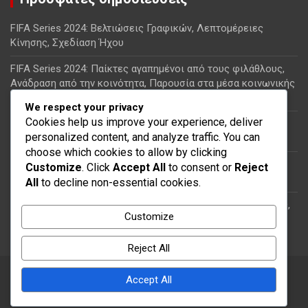
FIFA Series 2024: Βελτιώσεις Γραφικών, Λεπτομέρειες
Κίνησης, Σχεδίαση Ήχου
FIFA Series 2024: Παίκτες αγαπημένοι από τους φιλάθλους,
Ανάδραση από την κοινότητα, Παρουσία στα μέσα κοινωνικής
δικτύωσης
We respect your privacy
Cookies help us improve your experience, deliver
FIFA Series 2024: Συγκρίσεις παικτών, Κατατάξεις θέσεων,
personalized content, and analyze traffic. You can
Ανάλυση φόρμας
choose which cookies to allow by clicking
FIFA Series 2024: Λειτουργίες Παιχνιδιού, Διαδικτυακά
Customize
. Click
Accept All
to consent or
Reject
Χαρακτηριστικά, Επιλογές Προσαρμογής
All
to decline non-essential cookies.
FIFA Series 2024: Ασκήσεις προπόνησης, Τακτικές ασκήσεις,
Customize
Ανάπτυξη δεξιοτήτων
Reject All
Accept All
Copyright © 2026
dancefestival.gr
Theme by:
Theme Horse
Proudly Powered by:
WordPress