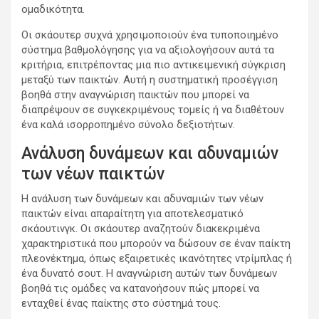
ομαδικότητα.
Οι σκάουτερ συχνά χρησιμοποιούν ένα τυποποιημένο
σύστημα βαθμολόγησης για να αξιολογήσουν αυτά τα
κριτήρια, επιτρέποντας μια πιο αντικειμενική σύγκριση
μεταξύ των παικτών. Αυτή η συστηματική προσέγγιση
βοηθά στην αναγνώριση παικτών που μπορεί να
διαπρέψουν σε συγκεκριμένους τομείς ή να διαθέτουν
ένα καλά ισορροπημένο σύνολο δεξιοτήτων.
Ανάλυση δυνάμεων και αδυναμιών
των νέων παικτών
Η ανάλυση των δυνάμεων και αδυναμιών των νέων
παικτών είναι απαραίτητη για αποτελεσματικό
σκάουτινγκ. Οι σκάουτερ αναζητούν διακεκριμένα
χαρακτηριστικά που μπορούν να δώσουν σε έναν παίκτη
πλεονέκτημα, όπως εξαιρετικές ικανότητες ντρίμπλας ή
ένα δυνατό σουτ. Η αναγνώριση αυτών των δυνάμεων
βοηθά τις ομάδες να κατανοήσουν πώς μπορεί να
ενταχθεί ένας παίκτης στο σύστημά τους.