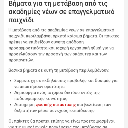
Βήματα για τη μετάβαση από τις
ακαδημίες νέων σε επαγγελματικό
παιχνίδι
Η μετάβαση από τις ακαδημίες νέων σε επαγγελματικό
παιχνίδι περιλαμβάνει αρκετά κρίσιμα βήματα. Οι παίκτες
πρέπει να επιδείξουν συνεπή απόδοση,
προσαρμοστικότητα και ισχυρή εργασιακή ηθική για να
προσελκύσουν την προσοχή των σκάουτερ και των
προπονητών.
Βασικά βήματα σε αυτή τη μετάβαση περιλαμβάνουν:
Συμμετοχή σε εκδηλώσεις προβολής και δοκιμές για
να αποκτήσουν ορατότητα.
Δημιουργία ενός ισχυρού δικτύου εντός της
ποδοσφαιρικής κοινότητας.
Διατήρηση
φυσικής κατάστασης
και βελτίωση των
δεξιοτήτων μέσω συνεχούς εκπαίδευσης.
Οι παίκτες θα πρέπει επίσης να είναι προετοιμασμένοι
για τις ψυχολογικές προκλήσεις της μετάβασης σε