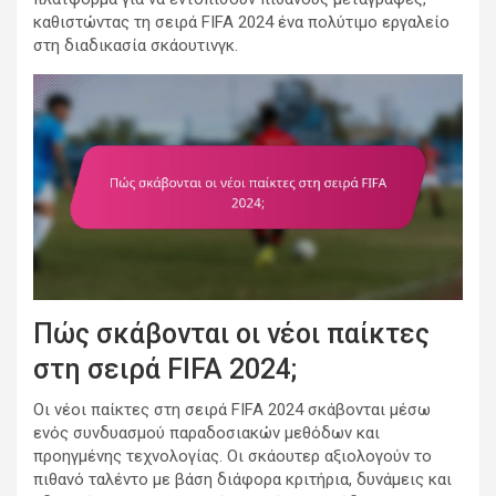
καθιστώντας τη σειρά FIFA 2024 ένα πολύτιμο εργαλείο
στη διαδικασία σκάουτινγκ.
Πώς σκάβονται οι νέοι παίκτες
στη σειρά FIFA 2024;
Οι νέοι παίκτες στη σειρά FIFA 2024 σκάβονται μέσω
ενός συνδυασμού παραδοσιακών μεθόδων και
προηγμένης τεχνολογίας. Οι σκάουτερ αξιολογούν το
πιθανό ταλέντο με βάση διάφορα κριτήρια, δυνάμεις και