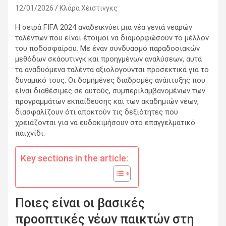
12/01/2026
Κλάρα Χέιστινγκς
Η σειρά FIFA 2024 αναδεικνύει μια νέα γενιά νεαρών
ταλέντων που είναι έτοιμοι να διαμορφώσουν το μέλλον
του ποδοσφαίρου. Με έναν συνδυασμό παραδοσιακών
μεθόδων σκάουτινγκ και προηγμένων αναλύσεων, αυτά
τα αναδυόμενα ταλέντα αξιολογούνται προσεκτικά για το
δυναμικό τους. Οι δομημένες διαδρομές ανάπτυξης που
είναι διαθέσιμες σε αυτούς, συμπεριλαμβανομένων των
προγραμμάτων εκπαίδευσης και των ακαδημιών νέων,
διασφαλίζουν ότι αποκτούν τις δεξιότητες που
χρειάζονται για να ευδοκιμήσουν στο επαγγελματικό
παιχνίδι.
Key sections in the article:
Ποιες είναι οι βασικές
προοπτικές νέων παικτών στη