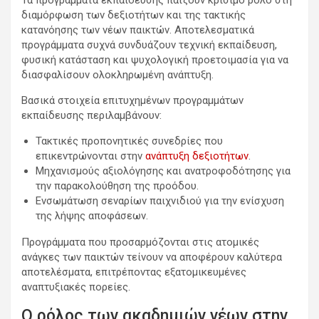
Τα προγράμματα εκπαίδευσης παίζουν κρίσιμο ρόλο στη
διαμόρφωση των δεξιοτήτων και της τακτικής
κατανόησης των νέων παικτών. Αποτελεσματικά
προγράμματα συχνά συνδυάζουν τεχνική εκπαίδευση,
φυσική κατάσταση και ψυχολογική προετοιμασία για να
διασφαλίσουν ολοκληρωμένη ανάπτυξη.
Βασικά στοιχεία επιτυχημένων προγραμμάτων
εκπαίδευσης περιλαμβάνουν:
Τακτικές προπονητικές συνεδρίες που
επικεντρώνονται στην
ανάπτυξη δεξιοτήτων
.
Μηχανισμούς αξιολόγησης και ανατροφοδότησης για
την παρακολούθηση της προόδου.
Ενσωμάτωση σεναρίων παιχνιδιού για την ενίσχυση
της λήψης αποφάσεων.
Προγράμματα που προσαρμόζονται στις ατομικές
ανάγκες των παικτών τείνουν να αποφέρουν καλύτερα
αποτελέσματα, επιτρέποντας εξατομικευμένες
αναπτυξιακές πορείες.
Ο ρόλος των ακαδημιών νέων στην