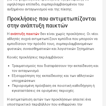
υψηλότερο επίπεδο, συμπεριλαμβανομένου του
αυξημένου ανταγωνισμού και της πίεσης.
Προκλήσεις που αντιμετωπίζονται
στην ανάπτυξη παικτών
Η
ανάπτυξη παικτών
δεν είναι χωρίς προκλήσεις. Οι νέοι
αθλητές συχνά αντιμετωπίζουν εμπόδια που μπορούν να
εμποδίσουν την πρόοδό τους, συμπεριλαμβανομένων
φυσικών, συναισθηματικών και λογιστικών ζητημάτων.
Κοινές προκλήσεις περιλαμβάνουν:
Τραυματισμούς που διαταράσσουν την εκπαίδευση και
τον ανταγωνισμό.
Εξισορρόπηση της εκπαίδευσης και των αθλητικών
υποχρεώσεων.
Περιορισμένη πρόσβαση σε ποιοτική καθοδήγηση ή
εγκαταστάσεις σε ορισμένες περιοχές.
Η αντιμετώπιση αυτών των προκλήσεων απαιτεί ένα
υποστηρικτικό περιβάλλον που ενθαρρύνει την