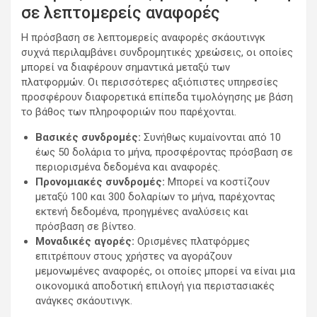
σε λεπτομερείς αναφορές
Η πρόσβαση σε λεπτομερείς αναφορές σκάουτινγκ
συχνά περιλαμβάνει συνδρομητικές χρεώσεις, οι οποίες
μπορεί να διαφέρουν σημαντικά μεταξύ των
πλατφορμών. Οι περισσότερες αξιόπιστες υπηρεσίες
προσφέρουν διαφορετικά επίπεδα τιμολόγησης με βάση
το βάθος των πληροφοριών που παρέχονται.
Βασικές συνδρομές:
Συνήθως κυμαίνονται από 10
έως 50 δολάρια το μήνα, προσφέροντας πρόσβαση σε
περιορισμένα δεδομένα και αναφορές.
Προνομιακές συνδρομές:
Μπορεί να κοστίζουν
μεταξύ 100 και 300 δολαρίων το μήνα, παρέχοντας
εκτενή δεδομένα, προηγμένες αναλύσεις και
πρόσβαση σε βίντεο.
Μοναδικές αγορές:
Ορισμένες πλατφόρμες
επιτρέπουν στους χρήστες να αγοράζουν
μεμονωμένες αναφορές, οι οποίες μπορεί να είναι μια
οικονομικά αποδοτική επιλογή για περιστασιακές
ανάγκες σκάουτινγκ.