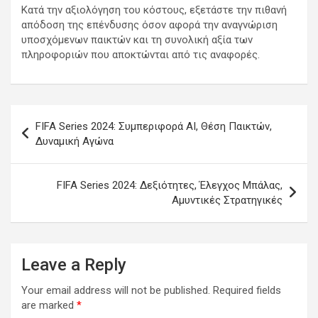
Κατά την αξιολόγηση του κόστους, εξετάστε την πιθανή
απόδοση της επένδυσης όσον αφορά την αναγνώριση
υποσχόμενων παικτών και τη συνολική αξία των
πληροφοριών που αποκτώνται από τις αναφορές.
Post
FIFA Series 2024: Συμπεριφορά AI, Θέση Παικτών,
navigation
Δυναμική Αγώνα
FIFA Series 2024: Δεξιότητες, Έλεγχος Μπάλας,
Αμυντικές Στρατηγικές
Leave a Reply
Your email address will not be published.
Required fields
are marked
*