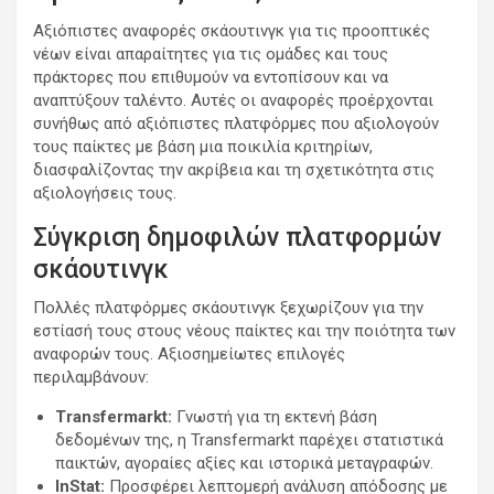
Αξιόπιστες αναφορές σκάουτινγκ για τις προοπτικές
νέων είναι απαραίτητες για τις ομάδες και τους
πράκτορες που επιθυμούν να εντοπίσουν και να
αναπτύξουν ταλέντο. Αυτές οι αναφορές προέρχονται
συνήθως από αξιόπιστες πλατφόρμες που αξιολογούν
τους παίκτες με βάση μια ποικιλία κριτηρίων,
διασφαλίζοντας την ακρίβεια και τη σχετικότητα στις
αξιολογήσεις τους.
Σύγκριση δημοφιλών πλατφορμών
σκάουτινγκ
Πολλές πλατφόρμες σκάουτινγκ ξεχωρίζουν για την
εστίασή τους στους νέους παίκτες και την ποιότητα των
αναφορών τους. Αξιοσημείωτες επιλογές
περιλαμβάνουν:
Transfermarkt:
Γνωστή για τη εκτενή βάση
δεδομένων της, η Transfermarkt παρέχει στατιστικά
παικτών, αγοραίες αξίες και ιστορικά μεταγραφών.
InStat:
Προσφέρει λεπτομερή ανάλυση απόδοσης με