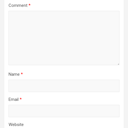
Comment
*
Name
*
Email
*
Website