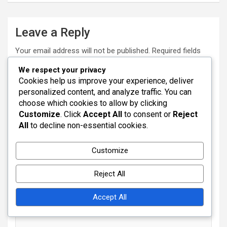
Leave a Reply
Your email address will not be published.
Required fields
are marked
*
We respect your privacy
Comment
*
Cookies help us improve your experience, deliver
personalized content, and analyze traffic. You can
choose which cookies to allow by clicking
Customize
. Click
Accept All
to consent or
Reject
All
to decline non-essential cookies.
Customize
Reject All
Accept All
Name
*