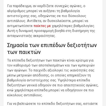
Για παράδειγμα, αν κερδίζετε συνεχώς αγώνες, ο
αλγόριθμος μπορεί να αυξήσει τη βαθμολογία
αντιστοίχισης σας, οδηγώντας σε πιο δύσκολους
αντιπάλους. Αντίθετα, αν δυσκολεύεστε, μπορεί να
αντιμετωπίσετε
παίκτες με
χαμηλότερες βαθμολογίες.
Αυτή η δυναμική προσαρμογή βοηθά στη διατήρηση της
ανταγωνιστικής ακεραιότητας.
Σημασία των επιπέδων δεξιοτήτων
των παικτών
Τα επίπεδα δεξιοτήτων των παικτών είναι κρίσιμα για
τον καθορισμό των αποτελεσμάτων και των εμπειριών
των αγώνων. Το παιχνίδι αξιολογεί τις ικανότητές σας
μέσω μετρικών απόδοσης, οι οποίες επηρεάζουν τη
βαθμολογία αντιστοίχισης σας. Υψηλότερα επίπεδα
δεξιοτήτων γενικά οδηγούν σε πιο απαιτητικούς αγώνες,
ενώ χαμηλότερα επίπεδα μπορεί να οδηγήσουν σε πιο
εύκολους αντιπάλους.
Για να βελτιώσετε το επίπεδο δεξιοτήτων σας, εστιάστε