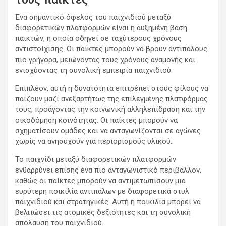
Ένα σημαντικό όφελος του παιχνιδιού μεταξύ
διαφορετικών πλατφορμών είναι η αυξημένη βάση
παικτών, η οποία οδηγεί σε ταχύτερους χρόνους
αντιστοίχισης. Οι παίκτες μπορούν να βρουν αντιπάλους
πιο γρήγορα, μειώνοντας τους χρόνους αναμονής και
ενισχύοντας τη συνολική εμπειρία παιχνιδιού.
Επιπλέον, αυτή η δυνατότητα επιτρέπει στους φίλους να
παίζουν μαζί ανεξαρτήτως της επιλεγμένης πλατφόρμας
τους, προάγοντας την κοινωνική αλληλεπίδραση και την
οικοδόμηση κοινότητας. Οι παίκτες μπορούν να
σχηματίσουν ομάδες και να ανταγωνίζονται σε αγώνες
χωρίς να ανησυχούν για περιορισμούς υλικού.
Το παιχνίδι μεταξύ διαφορετικών πλατφορμών
ενθαρρύνει επίσης ένα πιο ανταγωνιστικό περιβάλλον,
καθώς οι παίκτες μπορούν να αντιμετωπίσουν μια
ευρύτερη ποικιλία αντιπάλων με διαφορετικά στυλ
παιχνιδιού και στρατηγικές. Αυτή η ποικιλία μπορεί να
βελτιώσει τις ατομικές δεξιότητες και τη συνολική
απόλαυση του παιχνιδιού.