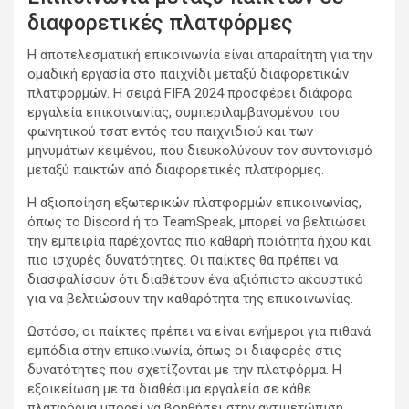
διαφορετικές πλατφόρμες
Η αποτελεσματική επικοινωνία είναι απαραίτητη για την
ομαδική εργασία στο παιχνίδι μεταξύ διαφορετικών
πλατφορμών. Η σειρά FIFA 2024 προσφέρει διάφορα
εργαλεία επικοινωνίας, συμπεριλαμβανομένου του
φωνητικού τσατ εντός του παιχνιδιού και των
μηνυμάτων κειμένου, που διευκολύνουν τον συντονισμό
μεταξύ παικτών από διαφορετικές πλατφόρμες.
Η αξιοποίηση εξωτερικών πλατφορμών επικοινωνίας,
όπως το Discord ή το TeamSpeak, μπορεί να βελτιώσει
την εμπειρία παρέχοντας πιο καθαρή ποιότητα ήχου και
πιο ισχυρές δυνατότητες. Οι παίκτες θα πρέπει να
διασφαλίσουν ότι διαθέτουν ένα αξιόπιστο ακουστικό
για να βελτιώσουν την καθαρότητα της επικοινωνίας.
Ωστόσο, οι παίκτες πρέπει να είναι ενήμεροι για πιθανά
εμπόδια στην επικοινωνία, όπως οι διαφορές στις
δυνατότητες που σχετίζονται με την πλατφόρμα. Η
εξοικείωση με τα διαθέσιμα εργαλεία σε κάθε
πλατφόρμα μπορεί να βοηθήσει στην αντιμετώπιση