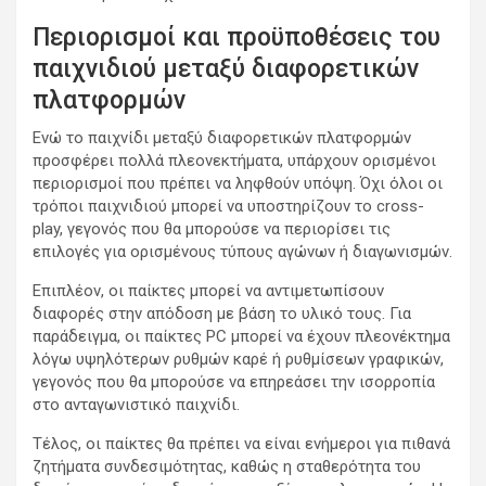
Περιορισμοί και προϋποθέσεις του
παιχνιδιού μεταξύ διαφορετικών
πλατφορμών
Ενώ το παιχνίδι μεταξύ διαφορετικών πλατφορμών
προσφέρει πολλά πλεονεκτήματα, υπάρχουν ορισμένοι
περιορισμοί που πρέπει να ληφθούν υπόψη. Όχι όλοι οι
τρόποι παιχνιδιού μπορεί να υποστηρίζουν το cross-
play, γεγονός που θα μπορούσε να περιορίσει τις
επιλογές για ορισμένους τύπους αγώνων ή διαγωνισμών.
Επιπλέον, οι παίκτες μπορεί να αντιμετωπίσουν
διαφορές στην απόδοση με βάση το υλικό τους. Για
παράδειγμα, οι παίκτες PC μπορεί να έχουν πλεονέκτημα
λόγω υψηλότερων ρυθμών καρέ ή ρυθμίσεων γραφικών,
γεγονός που θα μπορούσε να επηρεάσει την ισορροπία
στο ανταγωνιστικό παιχνίδι.
Τέλος, οι παίκτες θα πρέπει να είναι ενήμεροι για πιθανά
ζητήματα συνδεσιμότητας, καθώς η σταθερότητα του