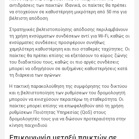
αντιδράσεις των παικτών. Ιδανικά, οι παίκτες θα πρέπει
να στοχεύουν σε καθυστέρηση μικρότερη από 50 ms για
βέλτιστη απόδοση.
Στρατηγικές βελτιστοποίησης απόδοσης περιλαμβάνουν
τη χρήση ενσύρματων συνδέσεων αντί για Wi-Fi, καθώς οι
ενσύρματες συνδέσεις προσφέρουν συνήθως
χαμηλότερη καθυστέρηση και πιο σταθερές ταχύτητες. Οι
παίκτες θα πρέπει επίσης να εξετάσουν το εύρος ζώνης
του διαδικτύου τους, καθώς οι πιο αργές συνδέσεις
μπορεί να οδηγήσουν σε αυξημένες καθυστερήσεις κατά
τη διάρκεια των αγώνων.
Η τακτική παρακολούθηση της συμφόρησης του δικτύου
και η βελτιστοποίηση των ρυθμίσεων του δρομολογητή
μπορούν να ενισχύσουν περαιτέρω τη σταθερότητα. Οι
παίκτες μπορεί επίσης να επωφεληθούν από τη χρήση
ρυθμίσεων Ποιότητας Υπηρεσίας (QoS) στους
δρομολογητές τους για να δώσουν προτεραιότητα στην
κίνηση παιχνιδιού.
Επικοινωνία μεταξύ παικτών σε