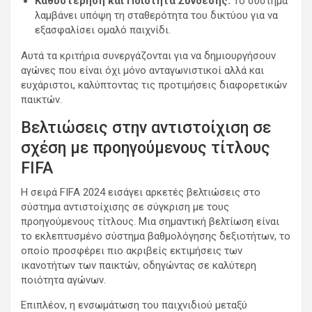
Καθυστέρηση και Ποιότητα Σύνδεσης:
Το σύστημα
λαμβάνει υπόψη τη σταθερότητα του δικτύου για να
εξασφαλίσει ομαλό παιχνίδι.
Αυτά τα κριτήρια συνεργάζονται για να δημιουργήσουν
αγώνες που είναι όχι μόνο ανταγωνιστικοί αλλά και
ευχάριστοι, καλύπτοντας τις προτιμήσεις διαφορετικών
παικτών.
Βελτιώσεις στην αντιστοίχιση σε
σχέση με προηγούμενους τίτλους
FIFA
Η σειρά FIFA 2024 εισάγει αρκετές βελτιώσεις στο
σύστημα αντιστοίχισης σε σύγκριση με τους
προηγούμενους τίτλους. Μια σημαντική βελτίωση είναι
το εκλεπτυσμένο σύστημα βαθμολόγησης δεξιοτήτων, το
οποίο προσφέρει πιο ακριβείς εκτιμήσεις των
ικανοτήτων των παικτών, οδηγώντας σε καλύτερη
ποιότητα αγώνων.
Επιπλέον, η ενσωμάτωση του παιχνιδιού μεταξύ