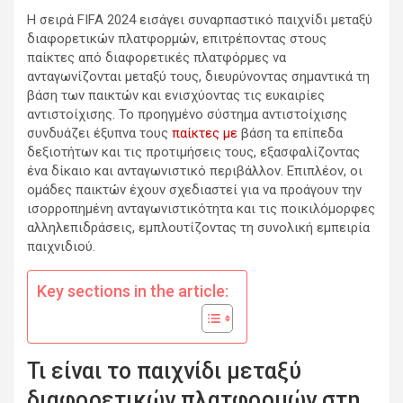
Η σειρά FIFA 2024 εισάγει συναρπαστικό παιχνίδι μεταξύ
διαφορετικών πλατφορμών, επιτρέποντας στους
παίκτες από διαφορετικές πλατφόρμες να
ανταγωνίζονται μεταξύ τους, διευρύνοντας σημαντικά τη
βάση των παικτών και ενισχύοντας τις ευκαιρίες
αντιστοίχισης. Το προηγμένο σύστημα αντιστοίχισης
συνδυάζει έξυπνα τους
παίκτες με
βάση τα επίπεδα
δεξιοτήτων και τις προτιμήσεις τους, εξασφαλίζοντας
ένα δίκαιο και ανταγωνιστικό περιβάλλον. Επιπλέον, οι
ομάδες παικτών έχουν σχεδιαστεί για να προάγουν την
ισορροπημένη ανταγωνιστικότητα και τις ποικιλόμορφες
αλληλεπιδράσεις, εμπλουτίζοντας τη συνολική εμπειρία
παιχνιδιού.
Key sections in the article:
Τι είναι το παιχνίδι μεταξύ
διαφορετικών πλατφορμών στη