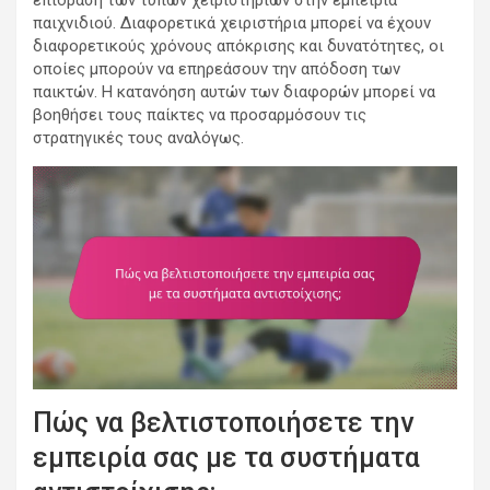
επίδραση των τύπων χειριστηρίων στην εμπειρία
παιχνιδιού. Διαφορετικά χειριστήρια μπορεί να έχουν
διαφορετικούς χρόνους απόκρισης και δυνατότητες, οι
οποίες μπορούν να επηρεάσουν την απόδοση των
παικτών. Η κατανόηση αυτών των διαφορών μπορεί να
βοηθήσει τους παίκτες να προσαρμόσουν τις
στρατηγικές τους αναλόγως.
Πώς να βελτιστοποιήσετε την
εμπειρία σας με τα συστήματα