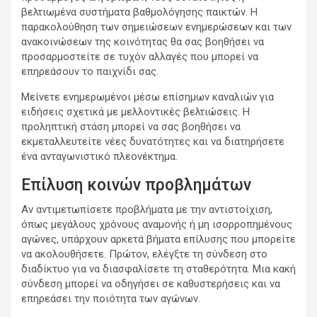
βελτιωμένα συστήματα βαθμολόγησης παικτών. Η
παρακολούθηση των σημειώσεων ενημερώσεων και των
ανακοινώσεων της κοινότητας θα σας βοηθήσει να
προσαρμοστείτε σε τυχόν αλλαγές που μπορεί να
επηρεάσουν το παιχνίδι σας.
Μείνετε ενημερωμένοι μέσω επίσημων καναλιών για
ειδήσεις σχετικά με μελλοντικές βελτιώσεις. Η
προληπτική στάση μπορεί να σας βοηθήσει να
εκμεταλλευτείτε νέες δυνατότητες και να διατηρήσετε
ένα ανταγωνιστικό πλεονέκτημα.
Επίλυση κοινών προβλημάτων
Αν αντιμετωπίσετε προβλήματα με την αντιστοίχιση,
όπως μεγάλους χρόνους αναμονής ή μη ισορροπημένους
αγώνες, υπάρχουν αρκετά βήματα επίλυσης που μπορείτε
να ακολουθήσετε. Πρώτον, ελέγξτε τη σύνδεση στο
διαδίκτυο για να διασφαλίσετε τη σταθερότητα. Μια κακή
σύνδεση μπορεί να οδηγήσει σε καθυστερήσεις και να
επηρεάσει την ποιότητα των αγώνων.