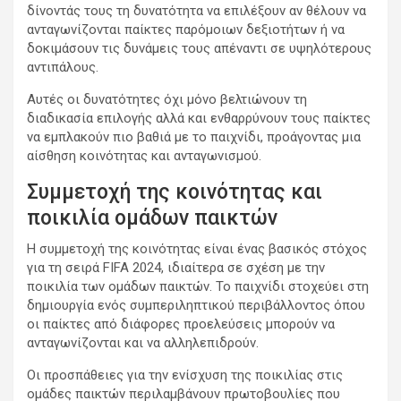
δίνοντάς τους τη δυνατότητα να επιλέξουν αν θέλουν να
ανταγωνίζονται παίκτες παρόμοιων δεξιοτήτων ή να
δοκιμάσουν τις δυνάμεις τους απέναντι σε υψηλότερους
αντιπάλους.
Αυτές οι δυνατότητες όχι μόνο βελτιώνουν τη
διαδικασία επιλογής αλλά και ενθαρρύνουν τους παίκτες
να εμπλακούν πιο βαθιά με το παιχνίδι, προάγοντας μια
αίσθηση κοινότητας και ανταγωνισμού.
Συμμετοχή της κοινότητας και
ποικιλία ομάδων παικτών
Η συμμετοχή της κοινότητας είναι ένας βασικός στόχος
για τη σειρά FIFA 2024, ιδιαίτερα σε σχέση με την
ποικιλία των ομάδων παικτών. Το παιχνίδι στοχεύει στη
δημιουργία ενός συμπεριληπτικού περιβάλλοντος όπου
οι παίκτες από διάφορες προελεύσεις μπορούν να
ανταγωνίζονται και να αλληλεπιδρούν.
Οι προσπάθειες για την ενίσχυση της ποικιλίας στις
ομάδες παικτών περιλαμβάνουν πρωτοβουλίες που