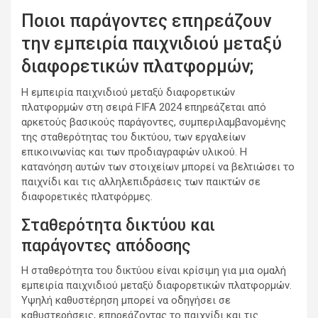
Ποιοι παράγοντες επηρεάζουν
την εμπειρία παιχνιδιού μεταξύ
διαφορετικών πλατφορμών;
Η εμπειρία παιχνιδιού μεταξύ διαφορετικών
πλατφορμών στη σειρά FIFA 2024 επηρεάζεται από
αρκετούς βασικούς παράγοντες, συμπεριλαμβανομένης
της σταθερότητας του δικτύου, των εργαλείων
επικοινωνίας και των προδιαγραφών υλικού. Η
κατανόηση αυτών των στοιχείων μπορεί να βελτιώσει το
παιχνίδι και τις αλληλεπιδράσεις των παικτών σε
διαφορετικές πλατφόρμες.
Σταθερότητα δικτύου και
παράγοντες απόδοσης
Η σταθερότητα του δικτύου είναι κρίσιμη για μια ομαλή
εμπειρία παιχνιδιού μεταξύ διαφορετικών πλατφορμών.
Υψηλή καθυστέρηση μπορεί να οδηγήσει σε
καθυστερήσεις, επηρεάζοντας το παιχνίδι και τις