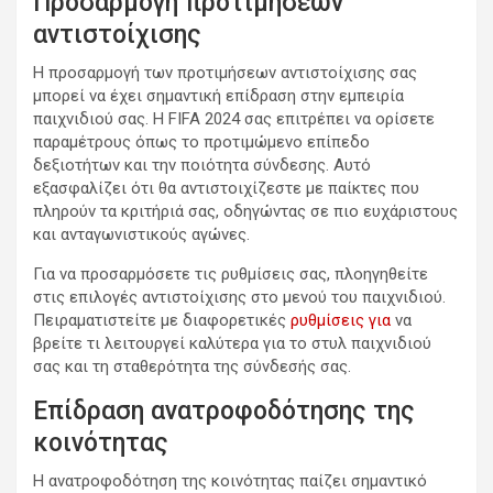
Προσαρμογή προτιμήσεων
αντιστοίχισης
Η προσαρμογή των προτιμήσεων αντιστοίχισης σας
μπορεί να έχει σημαντική επίδραση στην εμπειρία
παιχνιδιού σας. Η FIFA 2024 σας επιτρέπει να ορίσετε
παραμέτρους όπως το προτιμώμενο επίπεδο
δεξιοτήτων και την ποιότητα σύνδεσης. Αυτό
εξασφαλίζει ότι θα αντιστοιχίζεστε με παίκτες που
πληρούν τα κριτήριά σας, οδηγώντας σε πιο ευχάριστους
και ανταγωνιστικούς αγώνες.
Για να προσαρμόσετε τις ρυθμίσεις σας, πλοηγηθείτε
στις επιλογές αντιστοίχισης στο μενού του παιχνιδιού.
Πειραματιστείτε με διαφορετικές
ρυθμίσεις για
να
βρείτε τι λειτουργεί καλύτερα για το στυλ παιχνιδιού
σας και τη σταθερότητα της σύνδεσής σας.
Επίδραση ανατροφοδότησης της
κοινότητας
Η ανατροφοδότηση της κοινότητας παίζει σημαντικό