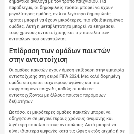
σημαντικά ανάλογα με τον τρόπο παιχνιδιού. Για
παράδειγμα, οι δημοφιλείς τρόποι μπορεί να έχουν
μεγαλύτερες ομάδες, ενώ οι λιγότερο δημοφιλείς
τρόποι μπορεί να έχουν μικρότερες, πιο εξειδικευμένες
ομάδες. Αυτή η μεταβλητότητα μπορεί να επηρεάσει
τους χρόνους αντιστοίχισης και την ποικιλία των
αντιπάλων που συναντώνται.
Επίδραση των ομάδων παικτών
στην αντιστοίχιση
Οι ομάδες παικτών έχουν άμεση επίδραση στην εμπειρία
αντιστοίχισης στη σειρά FIFA 2024. Μια καλά δομημένη
ομάδα επιτρέπει ταχύτερους αγώνες και πιο
ισορροπημένο παιχνίδι, καθώς οι παίκτες
αντιστοιχίζονται με άλλους παίκτες παρόμοιων
δεξιοτήτων.
Ωστόσο, οι μικρότερες ομάδες παικτών μπορεί να
οδηγήσουν σε μεγαλύτερους χρόνους αναμονής και
λιγότερη ποικιλία στους αντιπάλους. Αυτό μπορεί να
είναι ιδιαίτερα εμφανές κατά τις ώρες εκτός αιχμής ή σε