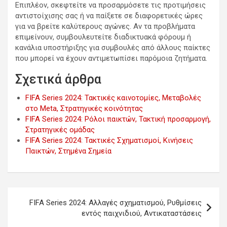
Επιπλέον, σκεφτείτε να προσαρμόσετε τις προτιμήσεις
αντιστοίχισης σας ή να παίξετε σε διαφορετικές ώρες
για να βρείτε καλύτερους αγώνες. Αν τα προβλήματα
επιμείνουν, συμβουλευτείτε διαδικτυακά φόρουμ ή
κανάλια υποστήριξης για συμβουλές από άλλους παίκτες
που μπορεί να έχουν αντιμετωπίσει παρόμοια ζητήματα.
Σχετικά άρθρα
FIFA Series 2024: Τακτικές καινοτομίες, Μεταβολές
στο Meta, Στρατηγικές κοινότητας
FIFA Series 2024: Ρόλοι παικτών, Τακτική προσαρμογή,
Στρατηγικές ομάδας
FIFA Series 2024: Τακτικές Σχηματισμοί, Κινήσεις
Παικτών, Στημένα Σημεία
Post
FIFA Series 2024: Αλλαγές σχηματισμού, Ρυθμίσεις
navigation
εντός παιχνιδιού, Αντικαταστάσεις