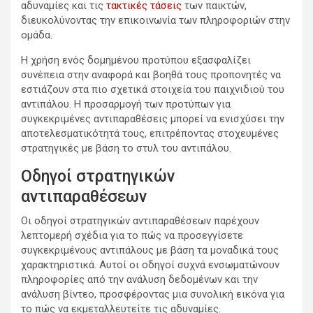
αδυναμίες και τις
τακτικές τάσεις
των παικτών,
διευκολύνοντας την επικοινωνία των πληροφοριών στην
ομάδα.
Η χρήση ενός δομημένου προτύπου εξασφαλίζει
συνέπεια στην αναφορά και βοηθά τους προπονητές να
εστιάζουν στα πιο σχετικά στοιχεία του παιχνιδιού του
αντιπάλου. Η προσαρμογή των προτύπων για
συγκεκριμένες αντιπαραθέσεις μπορεί να ενισχύσει την
αποτελεσματικότητά τους, επιτρέποντας στοχευμένες
στρατηγικές με βάση το στυλ του αντιπάλου.
Οδηγοί στρατηγικών
αντιπαραθέσεων
Οι οδηγοί στρατηγικών αντιπαραθέσεων παρέχουν
λεπτομερή σχέδια για το πώς να προσεγγίσετε
συγκεκριμένους αντιπάλους με βάση τα μοναδικά τους
χαρακτηριστικά. Αυτοί οι οδηγοί συχνά ενσωματώνουν
πληροφορίες από την ανάλυση δεδομένων και την
ανάλυση βίντεο, προσφέροντας μια συνολική εικόνα για
το πώς να εκμεταλλευτείτε τις αδυναμίες.