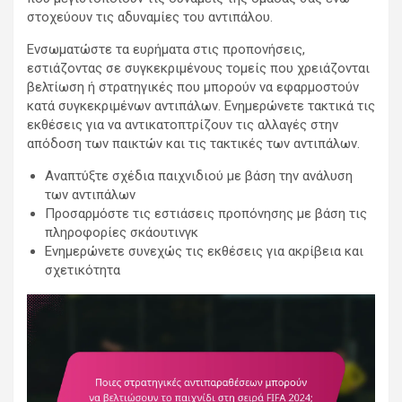
στοχεύουν τις αδυναμίες του αντιπάλου.
Ενσωματώστε τα ευρήματα στις προπονήσεις,
εστιάζοντας σε συγκεκριμένους τομείς που χρειάζονται
βελτίωση ή στρατηγικές που μπορούν να εφαρμοστούν
κατά συγκεκριμένων αντιπάλων. Ενημερώνετε τακτικά τις
εκθέσεις για να αντικατοπτρίζουν τις αλλαγές στην
απόδοση των παικτών και τις τακτικές των αντιπάλων.
Αναπτύξτε σχέδια παιχνιδιού με βάση την ανάλυση
των αντιπάλων
Προσαρμόστε τις εστιάσεις προπόνησης με βάση τις
πληροφορίες σκάουτινγκ
Ενημερώνετε συνεχώς τις εκθέσεις για ακρίβεια και
σχετικότητα