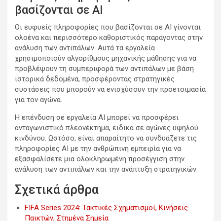
βασίζονται σε AI
Οι ευφυείς πληροφορίες που βασίζονται σε AI γίνονται
ολοένα και περισσότερο καθοριστικός παράγοντας στην
ανάλυση των αντιπάλων. Αυτά τα εργαλεία
χρησιμοποιούν αλγορίθμους μηχανικής μάθησης για να
προβλέψουν τη συμπεριφορά των αντιπάλων με βάση
ιστορικά δεδομένα, προσφέροντας στρατηγικές
συστάσεις που μπορούν να ενισχύσουν την προετοιμασία
για τον αγώνα.
Η επένδυση σε εργαλεία AI μπορεί να προσφέρει
ανταγωνιστικό πλεονέκτημα, ειδικά σε αγώνες υψηλού
κινδύνου. Ωστόσο, είναι απαραίτητο να συνδυάζετε τις
πληροφορίες AI με την ανθρώπινη εμπειρία για να
εξασφαλίσετε μια ολοκληρωμένη προσέγγιση στην
ανάλυση των αντιπάλων και την ανάπτυξη στρατηγικών.
Σχετικά άρθρα
FIFA Series 2024: Τακτικές Σχηματισμοί, Κινήσεις
Παικτών, Στημένα Σημεία