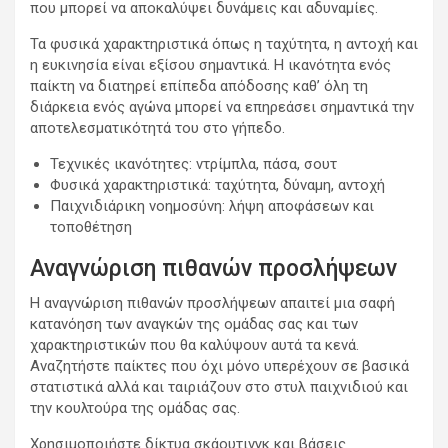
που μπορεί να αποκαλύψει δυνάμεις και αδυναμίες.
Τα φυσικά χαρακτηριστικά όπως η ταχύτητα, η αντοχή και
η ευκινησία είναι εξίσου σημαντικά. Η ικανότητα ενός
παίκτη να διατηρεί επίπεδα απόδοσης καθ’ όλη τη
διάρκεια ενός αγώνα μπορεί να επηρεάσει σημαντικά την
αποτελεσματικότητά του στο γήπεδο.
Τεχνικές ικανότητες: ντρίμπλα, πάσα, σουτ
Φυσικά χαρακτηριστικά: ταχύτητα, δύναμη, αντοχή
Παιχνιδιάρικη νοημοσύνη: λήψη αποφάσεων και
τοποθέτηση
Αναγνώριση πιθανών προσλήψεων
Η αναγνώριση πιθανών προσλήψεων απαιτεί μια σαφή
κατανόηση των αναγκών της ομάδας σας και των
χαρακτηριστικών που θα καλύψουν αυτά τα κενά.
Αναζητήστε παίκτες που όχι μόνο υπερέχουν σε βασικά
στατιστικά αλλά και ταιριάζουν στο στυλ παιχνιδιού και
την κουλτούρα της ομάδας σας.
Χρησιμοποιήστε δίκτυα σκάουτινγκ και βάσεις