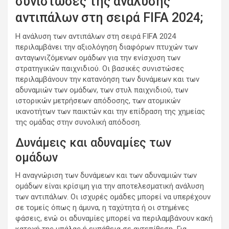
συνιστώσες της ανάλυσης
αντιπάλων στη σειρά FIFA 2024;
Η ανάλυση των αντιπάλων στη σειρά FIFA 2024
περιλαμβάνει την αξιολόγηση διαφόρων πτυχών των
ανταγωνιζόμενων ομάδων για την ενίσχυση των
στρατηγικών παιχνιδιού. Οι βασικές συνιστώσες
περιλαμβάνουν την κατανόηση των δυνάμεων και των
αδυναμιών των ομάδων, των στυλ παιχνιδιού, των
ιστορικών μετρήσεων απόδοσης, των ατομικών
ικανοτήτων των παικτών και την επίδραση της χημείας
της ομάδας στην συνολική απόδοση.
Δυνάμεις και αδυναμίες των
ομάδων
Η αναγνώριση των δυνάμεων και των αδυναμιών των
ομάδων είναι κρίσιμη για την αποτελεσματική ανάλυση
των αντιπάλων. Οι ισχυρές ομάδες μπορεί να υπερέχουν
σε τομείς όπως η άμυνα, η ταχύτητα ή οι στημένες
φάσεις, ενώ οι αδυναμίες μπορεί να περιλαμβάνουν κακή