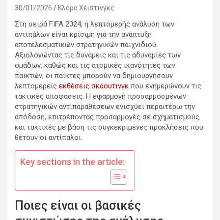
30/01/2026
Κλάρα Χέιστινγκς
Στη σειρά FIFA 2024, η λεπτομερής ανάλυση των
αντιπάλων είναι κρίσιμη για την ανάπτυξη
αποτελεσματικών στρατηγικών παιχνιδιού.
Αξιολογώντας τις δυνάμεις και τις αδυναμίες των
ομάδων, καθώς και τις ατομικές ικανότητες των
παικτών, οι παίκτες μπορούν να δημιουργήσουν
λεπτομερείς
εκθέσεις σκάουτινγκ
που ενημερώνουν τις
τακτικές αποφάσεις. Η εφαρμογή προσαρμοσμένων
στρατηγικών αντιπαραθέσεων ενισχύει περαιτέρω την
απόδοση, επιτρέποντας προσαρμογές σε σχηματισμούς
και τακτικές με βάση τις συγκεκριμένες προκλήσεις που
θέτουν οι αντίπαλοι.
Key sections in the article:
Ποιες είναι οι βασικές