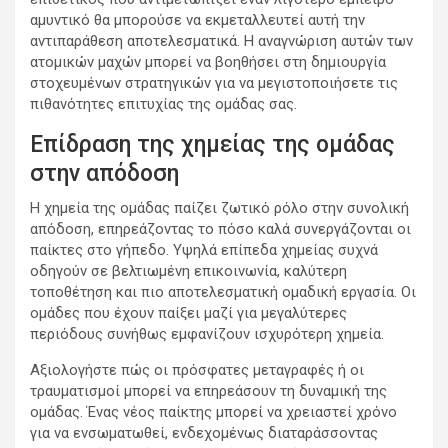
αμυντικό θα μπορούσε να εκμεταλλευτεί αυτή την
αντιπαράθεση αποτελεσματικά. Η αναγνώριση αυτών των
ατομικών μαχών μπορεί να βοηθήσει στη δημιουργία
στοχευμένων στρατηγικών για να μεγιστοποιήσετε τις
πιθανότητες επιτυχίας της ομάδας σας.
Επίδραση της χημείας της ομάδας
στην απόδοση
Η χημεία της ομάδας παίζει ζωτικό ρόλο στην συνολική
απόδοση, επηρεάζοντας το πόσο καλά συνεργάζονται οι
παίκτες στο γήπεδο. Υψηλά επίπεδα χημείας συχνά
οδηγούν σε βελτιωμένη επικοινωνία, καλύτερη
τοποθέτηση και πιο αποτελεσματική ομαδική εργασία. Οι
ομάδες που έχουν παίξει μαζί για μεγαλύτερες
περιόδους συνήθως εμφανίζουν ισχυρότερη χημεία.
Αξιολογήστε πώς οι πρόσφατες μεταγραφές ή οι
τραυματισμοί μπορεί να επηρεάσουν τη δυναμική της
ομάδας. Ένας νέος παίκτης μπορεί να χρειαστεί χρόνο
για να ενσωματωθεί, ενδεχομένως διαταράσσοντας