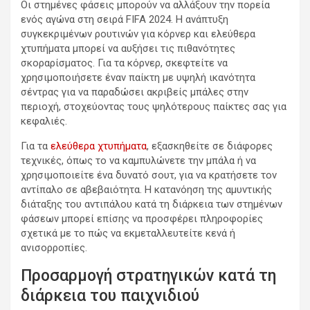
Οι στημένες φάσεις μπορούν να αλλάξουν την πορεία
ενός αγώνα στη σειρά FIFA 2024. Η ανάπτυξη
συγκεκριμένων ρουτινών για κόρνερ και ελεύθερα
χτυπήματα μπορεί να αυξήσει τις πιθανότητες
σκοραρίσματος. Για τα κόρνερ, σκεφτείτε να
χρησιμοποιήσετε έναν παίκτη με υψηλή ικανότητα
σέντρας για να παραδώσει ακριβείς μπάλες στην
περιοχή, στοχεύοντας τους ψηλότερους παίκτες σας για
κεφαλιές.
Για τα
ελεύθερα χτυπήματα
, εξασκηθείτε σε διάφορες
τεχνικές, όπως το να καμπυλώνετε την μπάλα ή να
χρησιμοποιείτε ένα δυνατό σουτ, για να κρατήσετε τον
αντίπαλο σε αβεβαιότητα. Η κατανόηση της αμυντικής
διάταξης του αντιπάλου κατά τη διάρκεια των στημένων
φάσεων μπορεί επίσης να προσφέρει πληροφορίες
σχετικά με το πώς να εκμεταλλευτείτε κενά ή
ανισορροπίες.
Προσαρμογή στρατηγικών κατά τη
διάρκεια του παιχνιδιού