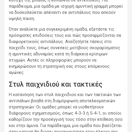
κατοχή της μπάλας ή ευπάθεια σε αντεπίθεση. Για
παράδειγμα, μια ομάδα με ισχυρή αμυντική γραμμή μπορεί
να δυσκολεύεται απέναντι σε αντιπάλους που ασκούν
υψηλή πίεση.
Όταν αναλύετε μια συγκεκριμένη ομάδα, εξετάστε τις
πρόσφατες επιδόσεις τους και πώς προσαρμόζονται σε
διαφορετικούς αντιπάλους. Αναζητήστε τάσεις στο
παιχνίδι τους, όπως συνεπείς μοτίβους σκοραρίσματος
ή αμυντικές αδυναμίες κατά τη διάρκεια κρίσιμων
στιγμών. Αυτές οι πληροφορίες μπορούν να
ενημερώσουν τη στρατηγική σας στους επόμενους
αγώνες.
Στυλ παιχνιδιού και τακτικές
Η κατανόηση των στυλ παιχνιδιού και των τακτικών των
αντιπάλων βοηθά στη διαμόρφωση αποτελεσματικών
στρατηγικών. Οι ομάδες μπορεί να υιοθετήσουν
διάφορους σχηματισμούς, όπως 4-3-3 ή 5-4-1, οι οποίοι
καθορίζουν την προσέγγισή τους τόσο στην επίθεση όσο
και στην άμυνα. Για παράδειγμα, μια ομάδα που βασίζεται
στην κατοχή θα δώσει προτεραιότητα στον έλεγχο της