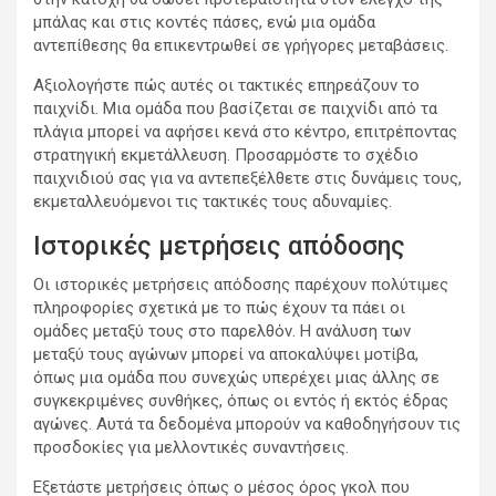
μπάλας και στις κοντές πάσες, ενώ μια ομάδα
αντεπίθεσης θα επικεντρωθεί σε γρήγορες μεταβάσεις.
Αξιολογήστε πώς αυτές οι τακτικές επηρεάζουν το
παιχνίδι. Μια ομάδα που βασίζεται σε παιχνίδι από τα
πλάγια μπορεί να αφήσει κενά στο κέντρο, επιτρέποντας
στρατηγική εκμετάλλευση. Προσαρμόστε το σχέδιο
παιχνιδιού σας για να αντεπεξέλθετε στις δυνάμεις τους,
εκμεταλλευόμενοι τις τακτικές τους αδυναμίες.
Ιστορικές μετρήσεις απόδοσης
Οι ιστορικές μετρήσεις απόδοσης παρέχουν πολύτιμες
πληροφορίες σχετικά με το πώς έχουν τα πάει οι
ομάδες μεταξύ τους στο παρελθόν. Η ανάλυση των
μεταξύ τους αγώνων μπορεί να αποκαλύψει μοτίβα,
όπως μια ομάδα που συνεχώς υπερέχει μιας άλλης σε
συγκεκριμένες συνθήκες, όπως οι εντός ή εκτός έδρας
αγώνες. Αυτά τα δεδομένα μπορούν να καθοδηγήσουν τις
προσδοκίες για μελλοντικές συναντήσεις.
Εξετάστε μετρήσεις όπως ο μέσος όρος γκολ που