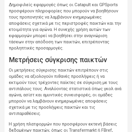
Δημοφιλείς εφαρμογές όπως οι Catapult και GPSports
προσφέρουν πληροφορίες που μπορούν να βοηθήσουν
τους προπονητές να λαμβάνουν ενημερωμένες
αποφάσεις σχετικά με τις περιστροφές παικτών και την
ετοιμότητα για αγώνα. Η συνεχής χρήση αυτών των
εφαρμογών μπορεί να βοηθήσει στην αναγνώριση
τάσεων στην απόδοση των παικτών, επιτρέποντας
προληπτικές προσαρμογές.
Μετρήσεις σύγκρισης παικτών
Οι μετρήσεις σύγκρισης παικτών επιτρέπουν στις
ομάδες να αξιολογούν πιθανές προσλήψεις ή να
εκτιμούν τους τρέχοντες παίκτες σε σύγκριση με τους
αντιπάλους τους. Αναλύοντας στατιστικά όπως γκολ ανά
αγώνα, ασίστ και αμυντικές συνεισφορές, οι ομάδες
μπορούν να λαμβάνουν ενημερωμένες αποφάσεις
σχετικά με τις προσλήψεις παικτών και τις
αντιπαραθέσεις.
Η χρήση πλατφορμών που προσφέρουν εκτενή βάσεις
δεδομένων παικτών, όπως οι Transfermarkt ή FBref,