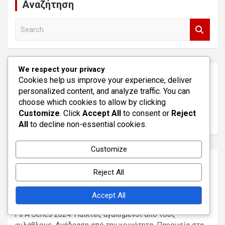
Αναζήτηση
S
e
a
r
c
We respect your privacy
Κατηγορίες
h
Cookies help us improve your experience, deliver
personalized content, and analyze traffic. You can
Ανάλυση Τακτικής FIFA Series 2024
choose which cookies to allow by clicking
Βαθμολογίες Παικτών FIFA Series 2024
Customize
. Click
Accept All
to consent or
Reject
Χαρακτηριστικά Παιχνιδιού FIFA Series 2024
All
to decline non-essential cookies.
Customize
Πρόσφατες δημοσιεύσεις
Reject All
FIFA Series 2024: Βελτιώσεις Γραφικών, Λεπτομέρειες
Κίνησης, Σχεδίαση Ήχου
Accept All
FIFA Series 2024: Παίκτες αγαπημένοι από τους