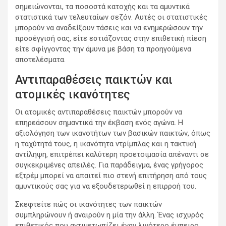
σημειώνονται, τα ποσοστά κατοχής και τα αμυντικά
στατιστικά των τελευταίων σεζόν. Αυτές οι στατιστικές
μπορούν να αναδείξουν τάσεις και να ενημερώσουν την
προσέγγισή σας, είτε εστιάζοντας στην επιθετική πίεση
είτε σφίγγοντας την άμυνα με βάση τα προηγούμενα
αποτελέσματα.
Αντιπαραθέσεις παικτών και
ατομικές ικανότητες
Οι ατομικές αντιπαραθέσεις παικτών μπορούν να
επηρεάσουν σημαντικά την έκβαση ενός αγώνα. Η
αξιολόγηση των ικανοτήτων των βασικών παικτών, όπως
η ταχύτητά τους, η ικανότητα ντρίμπλας και η τακτική
αντίληψη, επιτρέπει καλύτερη προετοιμασία απέναντι σε
συγκεκριμένες απειλές. Για παράδειγμα, ένας γρήγορος
εξτρέμ μπορεί να απαιτεί πιο στενή επιτήρηση από τους
αμυντικούς σας για να εξουδετερωθεί η επιρροή του.
Σκεφτείτε πώς οι ικανότητες των παικτών
συμπληρώνουν ή αναιρούν η μία την άλλη. Ένας ισχυρός
επιθετικός που αντιμετωπίζει έναν λιγότερο έμπειρο