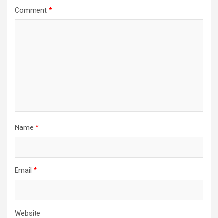
Comment
*
Name
*
Email
*
Website