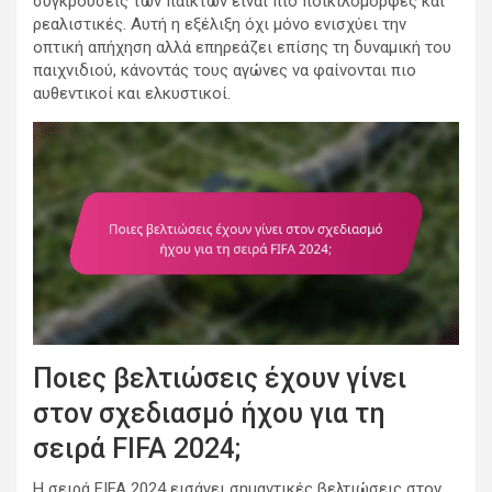
συγκρούσεις των παικτών είναι πιο ποικιλόμορφες και
ρεαλιστικές. Αυτή η εξέλιξη όχι μόνο ενισχύει την
οπτική απήχηση αλλά επηρεάζει επίσης τη δυναμική του
παιχνιδιού, κάνοντάς τους αγώνες να φαίνονται πιο
αυθεντικοί και ελκυστικοί.
Ποιες βελτιώσεις έχουν γίνει
στον σχεδιασμό ήχου για τη
σειρά FIFA 2024;
Η σειρά FIFA 2024 εισάγει σημαντικές βελτιώσεις στον