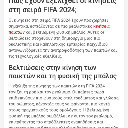
Πώς έχουν εξελιχθεί οι κινήσεις
στη σειρά FIFA 2024;
Οι κινήσεις στη σειρά FIFA 2024 έχουν προχωρήσει
σημαντικά, εστιάζοντας σε πιο ρεαλιστικές
κινήσεις
παικτών
και βελτιωμένη φυσική μπάλας. Αυτές οι
βελτιώσεις στοχεύουν στη δημιουργία μιας πιο
ρεαλιστικής και καθηλωτικής εμπειρίας παιχνιδιού,
ανταγωνιζόμενες την ανατροφοδότηση των παικτών και
τις τεχνολογικές εξελίξεις.
Βελτιώσεις στην κίνηση των
παικτών και τη φυσική της μπάλας
Η εξέλιξη της κίνησης των παικτών στη FIFA 2024
τονίζει τη ροή και τον ρεαλισμό. Οι παίκτες τώρα
επιδεικνύουν πιο φυσικούς στυλ τρεξίματος και γλώσσα
του σώματος, κάνοντάς τους να φαίνονται πιο κοντά
στους πραγματικούς τους ομολόγους. Η βελτιωμένη
φυσική της μπάλας συμβάλλει σε αυτόν τον ρεαλισμό,
επιτρέποντας πιο απρόβλεπτες αναπηδήσεις και
περιστροφές με βάση τις αλληλεπιδράσεις των παικτών