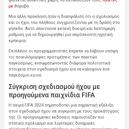
φαίνεται αυθεντική χωρίς να κατακλύζουν τους
παίκτες
με
θόρυβο.
Μια άλλη πρόκληση ήταν η διασφάλιση ότι ο σχολιασμός
και οι ήχοι του πλήθους συγχρονίζονται με τη δράση στο
γήπεδο. Αυτό απαιτούσε εκτενή δοκιμή και λεπτομερή
ρύθμιση για να δημιουργηθεί μια απρόσκοπτη ηχητική
εμπειρία.
Επιπλέον, οι προγραμματιστές έπρεπε να λάβουν υπόψη
τις ποικιλόμορφες προτιμήσεις των παικτών
παγκοσμίως, ενσωματώνοντας διάφορα πολιτιστικά
στοιχεία στον σχεδιασμό ήχου για να καλύψουν ένα
παγκόσμιο κοινό.
Σύγκριση σχεδιασμού ήχου με
προηγούμενα παιχνίδια FIFA
Η σειρά FIFA 2024 σηματοδοτεί μια σημαντική εξέλιξη
στον σχεδιασμό ήχου σε σύγκριση με τους προκάτοχούς
της. Οι προηγούμενες εκδόσεις παρουσίαζαν πιο
στατικό σχολιασμό και λιγότερες δυναμικές