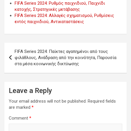
FIFA Series 2024: Ρυθμός παιχνιδιού, Παιχνίδι
κατοχής, Στρατηγικές μετάβασης
FIFA Series 2024: Αλλαγές σχηματισμού, Ρυθμίσεις
εντός παιχνιδιού, Αντικαταστάσεις
Post
FIFA Series 2024: Παίκτες αγαπημένοι από τους
navigation
φιλάθλους, Ανάδραση από την κοινότητα, Παρουσία
στα μέσα κοινωνικής δικτύωσης
Leave a Reply
Your email address will not be published.
Required fields
are marked
*
Comment
*