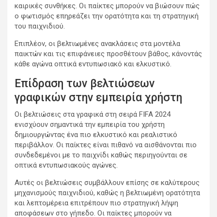
καιρικές συνθήκες. Οι παίκτες μπορούν να βιώσουν πώς
ο φωτισμός επηρεάζει την ορατότητα και τη στρατηγική
του παιχνιδιού.
Επιπλέον, οι βελτιωμένες ανακλάσεις στα μοντέλα
παικτών και τις επιφάνειες προσθέτουν βάθος, κάνοντάς
κάθε αγώνα οπτικά εντυπωσιακό και ελκυστικό.
Επίδραση των βελτιώσεων
γραφικών στην εμπειρία χρήστη
Οι βελτιώσεις στα γραφικά στη σειρά FIFA 2024
ενισχύουν σημαντικά την εμπειρία του χρήστη
δημιουργώντας ένα πιο ελκυστικό και ρεαλιστικό
περιβάλλον. Οι παίκτες είναι πιθανό να αισθάνονται πιο
συνδεδεμένοι με το παιχνίδι καθώς περιηγούνται σε
οπτικά εντυπωσιακούς αγώνες.
Αυτές οι βελτιώσεις συμβάλλουν επίσης σε καλύτερους
μηχανισμούς παιχνιδιού, καθώς η βελτιωμένη ορατότητα
και λεπτομέρεια επιτρέπουν πιο στρατηγική λήψη
αποφάσεων στο γήπεδο. Οι παίκτες μπορούν να