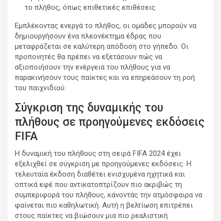
το πλήθος, όπως επιθετικές επιθέσεις.
Εμπλέκοντας ενεργά το πλήθος, οι ομάδες μπορούν να
δημιουργήσουν ένα πλεονέκτημα έδρας που
μεταφράζεται σε καλύτερη απόδοση στο γήπεδο. Οι
προπονητές θα πρέπει να εξετάσουν πώς να
αξιοποιήσουν την ενέργεια του πλήθους για να
παρακινήσουν τους παίκτες και να επηρεάσουν τη ροή
του παιχνιδιού.
Σύγκριση της δυναμικής του
πλήθους σε προηγούμενες εκδόσεις
FIFA
Η δυναμική του πλήθους στη σειρά FIFA 2024 έχει
εξελιχθεί σε σύγκριση με προηγούμενες εκδόσεις. Η
τελευταία έκδοση διαθέτει ενισχυμένα ηχητικά και
οπτικά εφέ που αντικατοπτρίζουν πιο ακριβώς τη
συμπεριφορά του πλήθους, κάνοντάς την ατμόσφαιρα να
φαίνεται πιο καθηλωτική. Αυτή η βελτίωση επιτρέπει
στους παίκτες να βιώσουν μια πιο ρεαλιστική