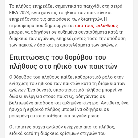
Το πλήθος επηρεάζει σημαντικά το παιχνίδι στη σειρά
FIFA 2024, ενισχύοντας το ηθικό των παικτών και
επηρεάζοντας τις αποφάσεις των διαιτητών. Η
ατμόσφαιρα που δημιουργείται
από τους φιλάθλους
μπορεί να οδηγήσει σε αυξημένα συναισθήματα κατά τη
διάρκεια των αγώνων, επηρεάζοντας τόσο την απόδοση
των παικτών όσο και τα αποτελέσματα των αγώνων.
Επιπτώσεις του θορύβου του
πλήθους στο ηθικό των παικτών
Ο θόρυβος του πλήθους παίζει καθοριστικό ρόλο στην
ενίσχυση του ηθικού των παικτών κατά τη διάρκεια των
αγώνων. Ένα δυνατό, υποστηρικτικό πλήθος μπορεί να
δώσει ενέργεια στους παίκτες, οδηγώντας σε
βελτιωμένη απόδοση και αυξημένη κίνητρο. Αντίθετα, ένα
ήσυχο ή εχθρικό πλήθος μπορεί να οδηγήσει σε
μειωμένη αυτοπεποίθηση και συγκέντρωση.
Οι παίκτες συχνά αντλούν ενέργεια από το πλήθος,
ειδικά κατά τη διάρκεια κρίσιμων στιγμών του