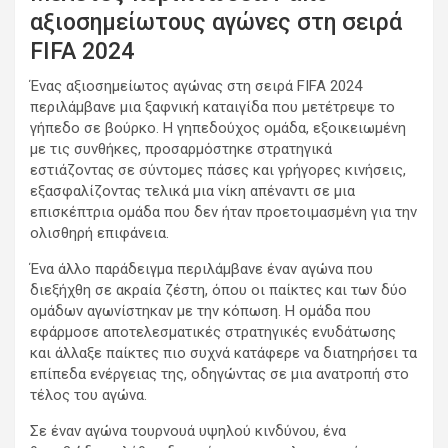
αξιοσημείωτους αγώνες στη σειρά
FIFA 2024
Ένας αξιοσημείωτος αγώνας στη σειρά FIFA 2024
περιλάμβανε μια ξαφνική καταιγίδα που μετέτρεψε το
γήπεδο σε βούρκο. Η γηπεδούχος ομάδα, εξοικειωμένη
με τις συνθήκες, προσαρμόστηκε στρατηγικά
εστιάζοντας σε σύντομες πάσες και γρήγορες κινήσεις,
εξασφαλίζοντας τελικά μια νίκη απέναντι σε μια
επισκέπτρια ομάδα που δεν ήταν προετοιμασμένη για την
ολισθηρή επιφάνεια.
Ένα άλλο παράδειγμα περιλάμβανε έναν αγώνα που
διεξήχθη σε ακραία ζέστη, όπου οι παίκτες και των δύο
ομάδων αγωνίστηκαν με την κόπωση. Η ομάδα που
εφάρμοσε αποτελεσματικές στρατηγικές ενυδάτωσης
και άλλαξε παίκτες πιο συχνά κατάφερε να διατηρήσει τα
επίπεδα ενέργειας της, οδηγώντας σε μια ανατροπή στο
τέλος του αγώνα.
Σε έναν αγώνα τουρνουά υψηλού κινδύνου, ένα