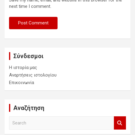
Save my name, email, and website in this browser for the
next time I comment.
Σύνδεσμοι
Η ιστορία μας
Αναρτήσεις ιστολογίου
Επικοινωνία
Αναζήτηση
S
e
a