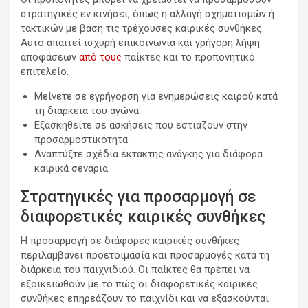
στρατηγικές εν κινήσει, όπως η αλλαγή σχηματισμών ή
τακτικών με βάση τις τρέχουσες καιρικές συνθήκες.
Αυτό απαιτεί ισχυρή επικοινωνία και γρήγορη λήψη
αποφάσεων
από τους
παίκτες και το προπονητικό
επιτελείο.
Μείνετε σε εγρήγορση για ενημερώσεις καιρού κατά
τη διάρκεια του αγώνα.
Εξασκηθείτε σε ασκήσεις που εστιάζουν στην
προσαρμοστικότητα.
Αναπτύξτε σχέδια έκτακτης ανάγκης για διάφορα
καιρικά σενάρια.
Στρατηγικές για προσαρμογή σε
διαφορετικές καιρικές συνθήκες
Η προσαρμογή σε διάφορες καιρικές συνθήκες
περιλαμβάνει προετοιμασία και προσαρμογές κατά τη
διάρκεια του παιχνιδιού. Οι παίκτες θα πρέπει να
εξοικειωθούν με το πώς οι διαφορετικές καιρικές
συνθήκες επηρεάζουν το παιχνίδι και να εξασκούνται