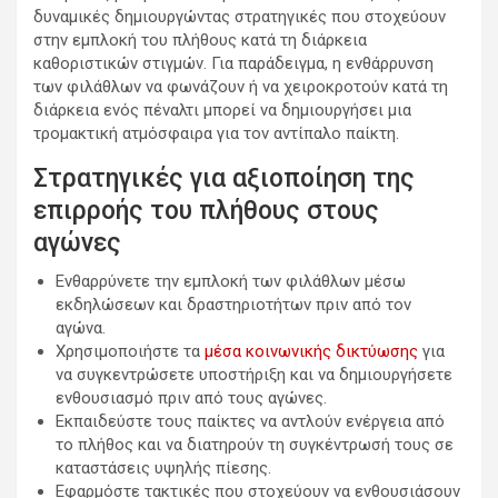
δυναμικές δημιουργώντας στρατηγικές που στοχεύουν
στην εμπλοκή του πλήθους κατά τη διάρκεια
καθοριστικών στιγμών. Για παράδειγμα, η ενθάρρυνση
των φιλάθλων να φωνάζουν ή να χειροκροτούν κατά τη
διάρκεια ενός πέναλτι μπορεί να δημιουργήσει μια
τρομακτική ατμόσφαιρα για τον αντίπαλο παίκτη.
Στρατηγικές για αξιοποίηση της
επιρροής του πλήθους στους
αγώνες
Ενθαρρύνετε την εμπλοκή των φιλάθλων μέσω
εκδηλώσεων και δραστηριοτήτων πριν από τον
αγώνα.
Χρησιμοποιήστε τα
μέσα κοινωνικής δικτύωσης
για
να συγκεντρώσετε υποστήριξη και να δημιουργήσετε
ενθουσιασμό πριν από τους αγώνες.
Εκπαιδεύστε τους παίκτες να αντλούν ενέργεια από
το πλήθος και να διατηρούν τη συγκέντρωσή τους σε
καταστάσεις υψηλής πίεσης.
Εφαρμόστε τακτικές που στοχεύουν να ενθουσιάσουν