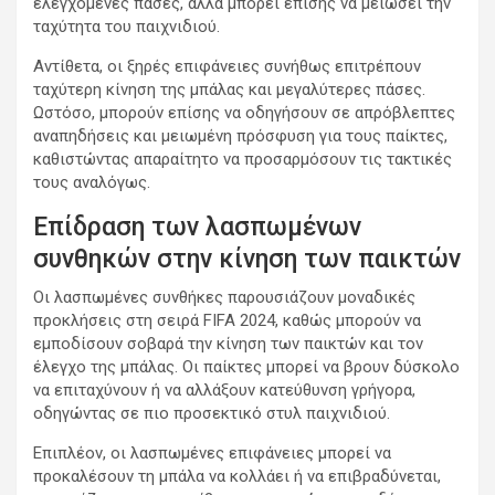
ελεγχόμενες πάσες, αλλά μπορεί επίσης να μειώσει την
ταχύτητα του παιχνιδιού.
Αντίθετα, οι ξηρές επιφάνειες συνήθως επιτρέπουν
ταχύτερη κίνηση της μπάλας και μεγαλύτερες πάσες.
Ωστόσο, μπορούν επίσης να οδηγήσουν σε απρόβλεπτες
αναπηδήσεις και μειωμένη πρόσφυση για τους παίκτες,
καθιστώντας απαραίτητο να προσαρμόσουν τις τακτικές
τους αναλόγως.
Επίδραση των λασπωμένων
συνθηκών στην κίνηση των παικτών
Οι λασπωμένες συνθήκες παρουσιάζουν μοναδικές
προκλήσεις στη σειρά FIFA 2024, καθώς μπορούν να
εμποδίσουν σοβαρά την κίνηση των παικτών και τον
έλεγχο της μπάλας. Οι παίκτες μπορεί να βρουν δύσκολο
να επιταχύνουν ή να αλλάξουν κατεύθυνση γρήγορα,
οδηγώντας σε πιο προσεκτικό στυλ παιχνιδιού.
Επιπλέον, οι λασπωμένες επιφάνειες μπορεί να
προκαλέσουν τη μπάλα να κολλάει ή να επιβραδύνεται,