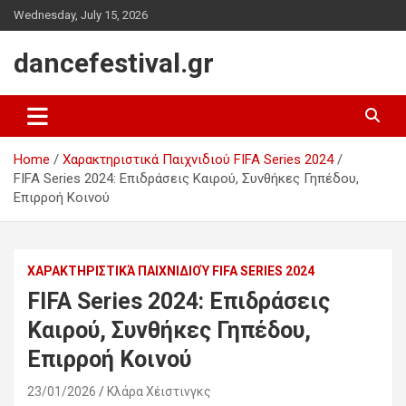
Skip
Wednesday, July 15, 2026
to
content
dancefestival.gr
Home
Χαρακτηριστικά Παιχνιδιού FIFA Series 2024
FIFA Series 2024: Επιδράσεις Καιρού, Συνθήκες Γηπέδου,
Επιρροή Κοινού
ΧΑΡΑΚΤΗΡΙΣΤΙΚΆ ΠΑΙΧΝΙΔΙΟΎ FIFA SERIES 2024
FIFA Series 2024: Επιδράσεις
Καιρού, Συνθήκες Γηπέδου,
Επιρροή Κοινού
23/01/2026
Κλάρα Χέιστινγκς