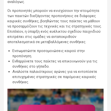
αναλόγως.
Οι προπονητές μπορούν να ενισχύσουν την ετοιμότητα
των παικτών διεξάγοντας προπονήσεις σε διάφορες
καιρικές συνθήκες, βοηθώντας τους παίκτες να μάθουν
να προσαρμόζουν τις τεχνικές και τις στρατηγικές τους.
Επιπλέον, η ύπαρξη ενός ευέλικτου σχεδίου παιχνιδιού
επιτρέπει στις ομάδες να ανταποκριθούν
αποτελεσματικά σε μεταβαλλόμενες συνθήκες.
Ενσωματώστε προσομοιώσεις καιρού στην
προπόνηση.
Ενθαρρύνετε τους παίκτες να επικοινωνούν για τις
συνθήκες στο γήπεδο.
Αναλύστε παλαιότερους αγώνες για να εντοπίσετε
επιτυχημένες στρατηγικές σε παρόμοιες καιρικές
συνθήκες.