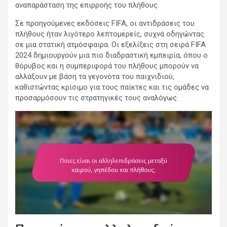
αναπαράσταση της επιρροής του πλήθους.
Σε προηγούμενες εκδόσεις FIFA, οι αντιδράσεις του
πλήθους ήταν λιγότερο λεπτομερείς, συχνά οδηγώντας
σε μια στατική ατμόσφαιρα. Οι εξελίξεις στη σειρά FIFA
2024 δημιουργούν μια πιο διαδραστική εμπειρία, όπου ο
θόρυβος και η συμπεριφορά του πλήθους μπορούν να
αλλάξουν με βάση τα γεγονότα του παιχνιδιού,
καθιστώντας κρίσιμο για τους παίκτες και τις ομάδες να
προσαρμόσουν τις στρατηγικές τους αναλόγως.