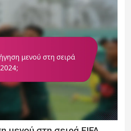
η μενού στη σειρά FIFA