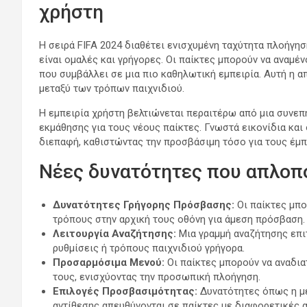
χρήστη
Η σειρά FIFA 2024 διαθέτει ενισχυμένη ταχύτητα πλοήγησ
είναι ομαλές και γρήγορες. Οι παίκτες μπορούν να αναμέ
που συμβάλλει σε μια πιο καθηλωτική εμπειρία. Αυτή η α
μεταξύ των τρόπων παιχνιδιού.
Η εμπειρία χρήστη βελτιώνεται περαιτέρω από μια συνεπή
εκμάθησης για τους νέους παίκτες. Γνωστά εικονίδια κα
διεπαφή, καθιστώντας την προσβάσιμη τόσο για τους έμπ
Νέες δυνατότητες που απλοπ
Δυνατότητες Γρήγορης Πρόσβασης:
Οι παίκτες μπ
τρόπους στην αρχική τους οθόνη για άμεση πρόσβαση.
Λειτουργία Αναζήτησης:
Μια γραμμή αναζήτησης επι
ρυθμίσεις ή τρόπους παιχνιδιού γρήγορα.
Προσαρμόσιμα Μενού:
Οι παίκτες μπορούν να αναδια
τους, ενισχύοντας την προσωπική πλοήγηση.
Επιλογές Προσβασιμότητας:
Δυνατότητες όπως η με
αντίθεσης απευθύνονται σε παίκτες με διαφορετικές α